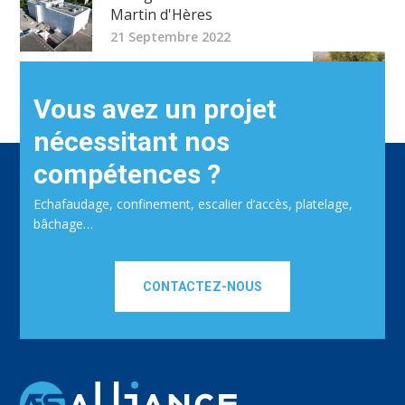
Martin d'Hères
21 Septembre 2022
Statue de Bouvesse
7 Décembre 2022
Vous avez un projet
nécessitant nos
compétences ?
Echafaudage, confinement, escalier d’accès, platelage,
bâchage…
CONTACTEZ-NOUS