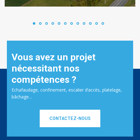
Vous avez un projet
nécessitant nos
compétences ?
Echafaudage, confinement, escalier d’accès, platelage,
bâchage…
CONTACTEZ-NOUS