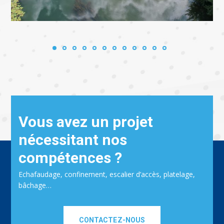
Vous avez un projet
nécessitant nos
compétences ?
Echafaudage, confinement, escalier d’accès, platelage,
bâchage…
CONTACTEZ-NOUS