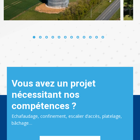
Vous avez un projet
nécessitant nos
compétences ?
Echafaudage, confinement, escalier d’accès, platelage,
bâchage…