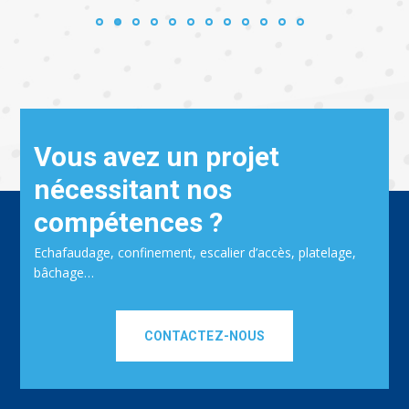
Vous avez un projet
nécessitant nos
compétences ?
Echafaudage, confinement, escalier d’accès, platelage,
bâchage…
CONTACTEZ-NOUS